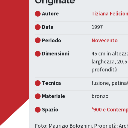
Originale
Autore
Tiziana Felicion
Data
1997
Periodo
Novecento
Dimensioni
45 cm in altezz
larghezza, 20,5
profondità
Tecnica
fusione, patina
Materiale
bronzo
Spazio
'900 e Contem
Foto: Maurizio Bolognini. Proprietà: Ar