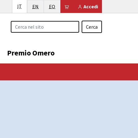
Italiano
IT
English
Esperanto
Il tuo carrello è vuoto
EN
EO
Accedi
Cerca
Premio Omero