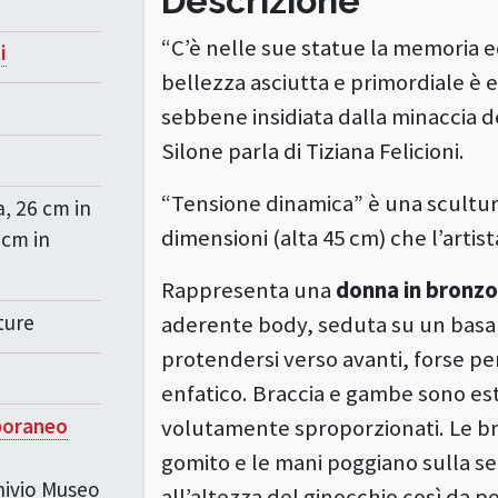
Descrizione
“C’è nelle sue statue la memoria ed
i
bellezza asciutta e primordiale è 
sebbene insidiata dalla minaccia d
Silone parla di Tiziana Felicioni.
“Tensione dinamica” è una scultura
a, 26 cm in
dimensioni (alta 45 cm) che l’artist
 cm in
Rappresenta una
donna in bronzo,
ture
aderente body, seduta su un basam
protendersi verso avanti, forse per
enfatico. Braccia e gambe sono es
poraneo
volutamente sproporzionati. Le bra
gomito e le mani poggiano sulla s
chivio Museo
all’altezza del ginocchio così da p