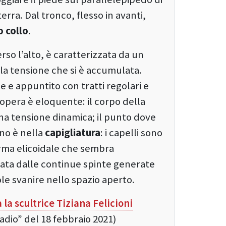
terra. Dal tronco, flesso in avanti,
o collo
.
so l’alto, è caratterizzata da un
la tensione che si è accumulata.
le e appuntito con tratti regolari e
l’opera è eloquente: il corpo della
na tensione dinamica; il punto dove
ano è nella
capigliatura
: i capelli sono
orma elicoidale che sembra
ata dalle continue spinte generate
e svanire nello spazio aperto.
la scultrice Tiziana Felicioni
radio” del 18 febbraio 2021)