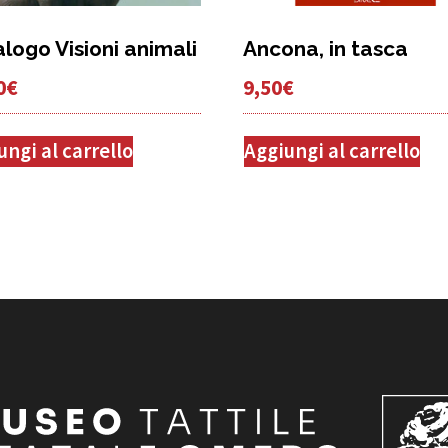
logo Visioni animali
Ancona, in tasca
0
€
9,50
€
ungi al carrello
Aggiungi al carrello