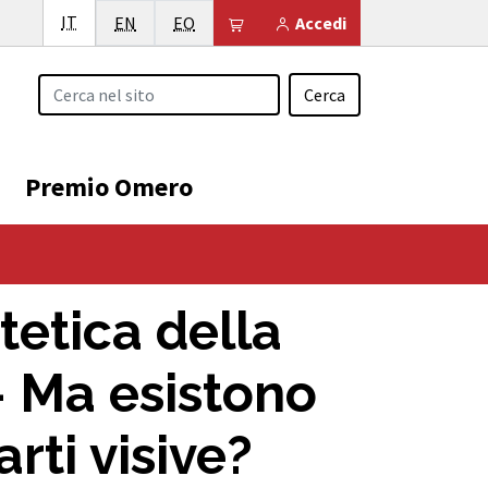
Italiano
IT
English
Esperanto
Il tuo carrello è vuoto
EN
EO
Accedi
Cerca
Premio Omero
tetica della
 – Ma esistono
rti visive?