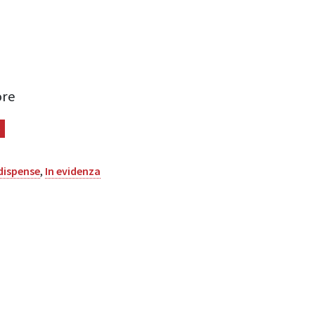
ore
 - Ma esistono davvero arti visive? quantità
o
 dispense
,
In evidenza