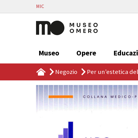
Vai al contenuto
MIC
Museo
Opere
Educaz
Negozio
Per un’estetica dell