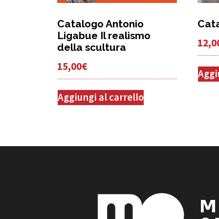
Catalogo Antonio
Cata
Ligabue Il realismo
12,0
della scultura
15,00
€
Aggi
Aggiungi al carrello