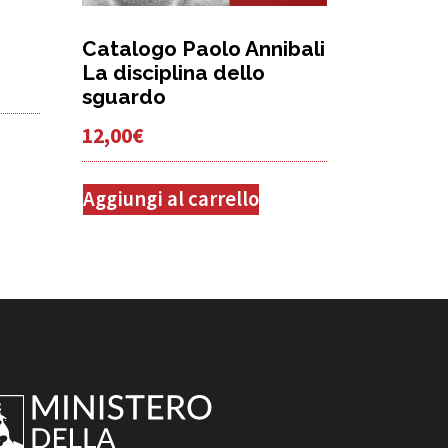
Catalogo Paolo Annibali
La disciplina dello
sguardo
12,00
€
Aggiungi al carrello