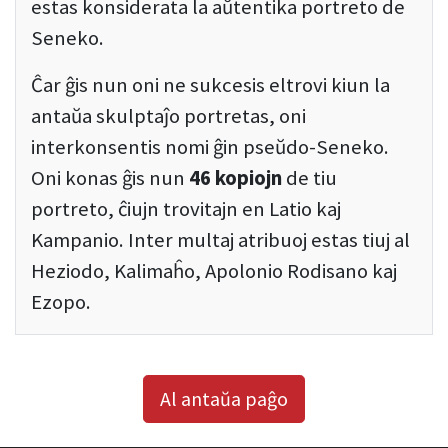
estas konsiderata la aŭtentika portreto de
Seneko.
Ĉar ĝis nun oni ne sukcesis eltrovi kiun la
antaŭa skulptaĵo portretas, oni
interkonsentis nomi ĝin pseŭdo-Seneko.
Oni konas ĝis nun
46 kopiojn
de tiu
portreto, ĉiujn trovitajn en Latio kaj
Kampanio. Inter multaj atribuoj estas tiuj al
Heziodo, Kalimaĥo, Apolonio Rodisano kaj
Ezopo.
Al antaŭa paĝo