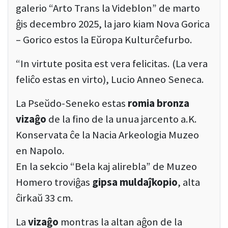
galerio “Arto Trans la Videblon” de marto
ĝis decembro 2025, la jaro kiam Nova Gorica
– Gorico estos la Eŭropa Kulturĉefurbo.
“In virtute posita est vera felicitas. (La vera
feliĉo estas en virto), Lucio Anneo Seneca.
La Pseŭdo-Seneko estas
romia bronza
vizaĝo
de la fino de la unua jarcento a.K.
Konservata ĉe la Nacia Arkeologia Muzeo
en Napolo.
En la sekcio “Bela kaj alirebla” de Muzeo
Homero troviĝas
gipsa muldaĵkopio
, alta
ĉirkaŭ 33 cm.
La
vizaĝo
montras la altan aĝon de la