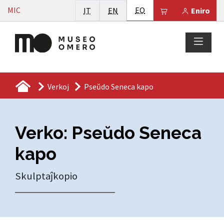
Vai al contenuto
Esperanto
MIC
Italiano
English
EO
Il tuo carrello 
IT
EN
Eniro
Verkoj
Pseŭdo Seneca kapo
Verko: Pseŭdo Seneca
kapo
Skulptaĵkopio