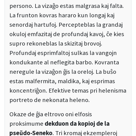
persono. La vizaĝo estas malgrasa kaj falta.
La frunton kovras hararo kun longaj kaj
senordaj hartufoj. Percepteblas la grandaj
okuloj emfazitaj de profundaj kavoj, ĉe kies
supro rekoneblas la skizitaj brovoj.
Profundaj esprimfaltoj sulkas la vangojn
kondukante al neflegita barbo. Kovranta
neregule la vizaĝon ĝis la oreloj. La buŝo
estas malfermita, maldika, kaj esprimas
koncentriĝon. Efektive temas pri helenisma
portreto de nekonata heleno.
Okaze de ĝia eltrovo oni elfosis
proksimume
dekduon da kopioj de la
pseŭdo-Seneko
. Tri kromaj ekzempleroj