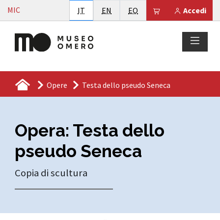
Vai al contenuto
MIC
Italiano
English
Esperanto
Il tuo carrello è
IT
EN
EO
Accedi
Opere
Testa dello pseudo Seneca
Opera: Testa dello
pseudo Seneca
Copia di scultura