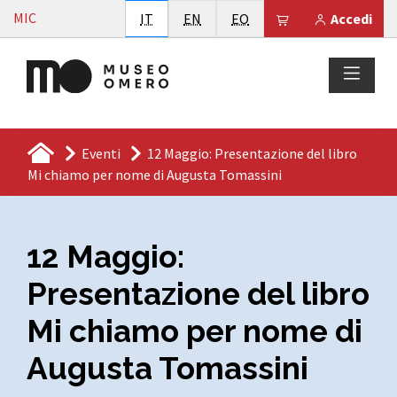
Vai al contenuto
MIC
Italiano
English
Esperanto
Il tuo carrello è
IT
EN
EO
Accedi
Eventi
12 Maggio: Presentazione del libro
Mi chiamo per nome di Augusta Tomassini
12 Maggio:
Presentazione del libro
Mi chiamo per nome di
Augusta Tomassini