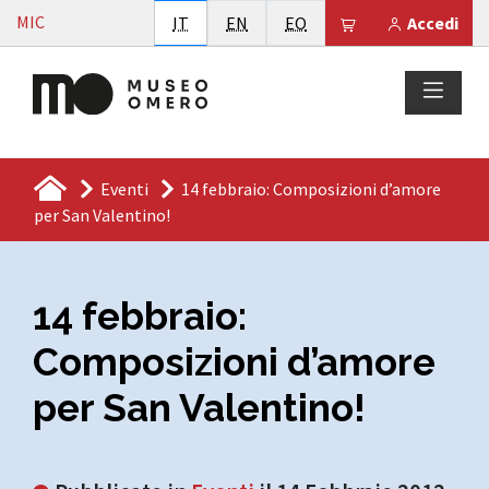
Vai al contenuto
MIC
Italiano
English
Esperanto
Il tuo carrello è
IT
EN
EO
Accedi
Eventi
14 febbraio: Composizioni d’amore
per San Valentino!
14 febbraio:
Composizioni d’amore
per San Valentino!