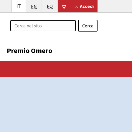
Italiano
IT
English
Esperanto
Il tuo carrello è vuoto
EN
EO
Accedi
Cerca
Premio Omero