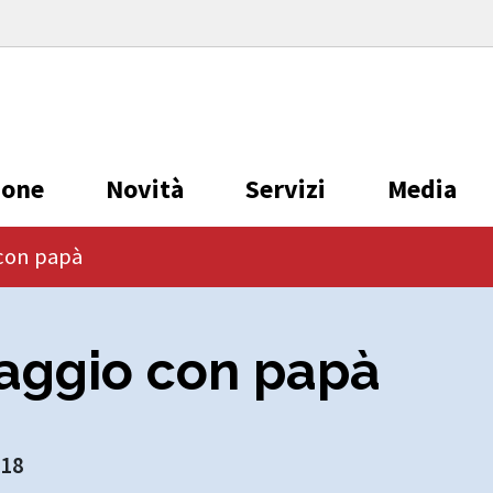
ione
Novità
Servizi
Media
 con papà
iaggio con papà
018