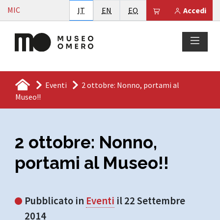
Vai al contenuto
MIC
Italiano
English
Esperanto
Il tuo carrello è
IT
EN
EO
Accedi
Eventi
2 ottobre: Nonno, portami al
Museo!!
2 ottobre: Nonno,
portami al Museo!!
Pubblicato in
Eventi
il 22 Settembre
2014