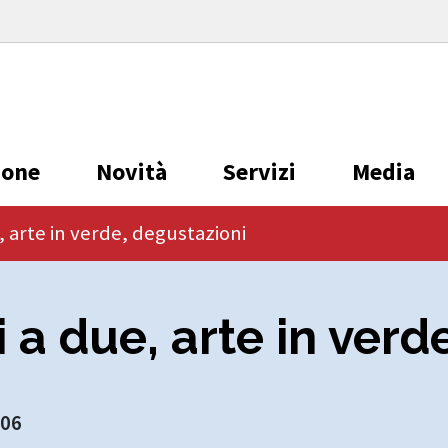
ione
Novità
Servizi
Media
e, arte in verde, degustazioni
ri a due, arte in ver
006