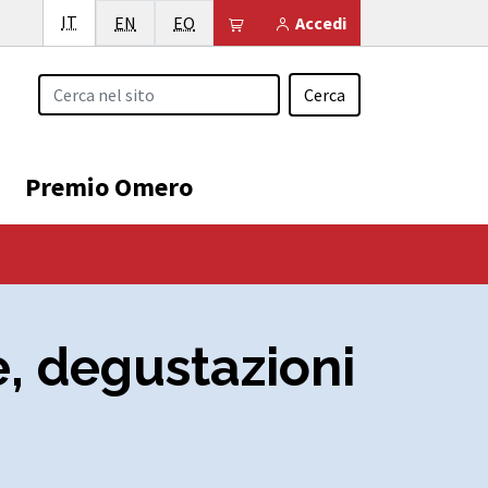
Italiano
IT
English
Esperanto
Il tuo carrello è vuoto
EN
EO
Accedi
Cerca
Premio Omero
de, degustazioni