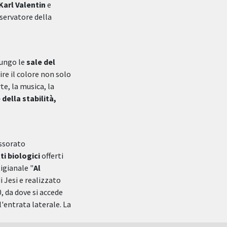
Karl Valentin
e
sservatore della
lungo le
sale del
ire il colore non solo
te, la musica, la
 della stabilità,
essorato
i biologici
offerti
igianale "
Al
i Jesi e realizzato
, da dove si accede
'entrata laterale. La