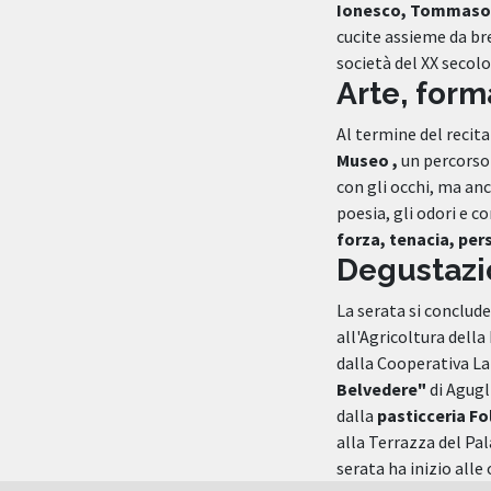
Ionesco, Tommaso La
cucite assieme da br
società del XX secolo
Arte, form
Al termine del recita
Museo ,
un percorso 
con gli occhi, ma anc
poesia, gli odori e c
forza, tenacia, per
Degustazio
La serata si conclud
all'Agricoltura della
dalla Cooperativa La T
Belvedere"
di Agugl
dalla
pasticceria Fo
alla Terrazza del Pal
serata ha inizio alle 