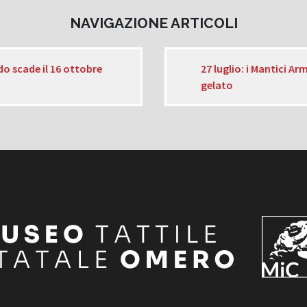
NAVIGAZIONE ARTICOLI
do scade il 16 ottobre
27 luglio: i Mantici Arm
gelato