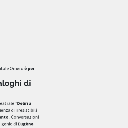
tatale Omero
è per
aloghi di
teatrale "
Deliri a
enza di irresistibili
cento
. Conversazioni
l genio di
Eugène