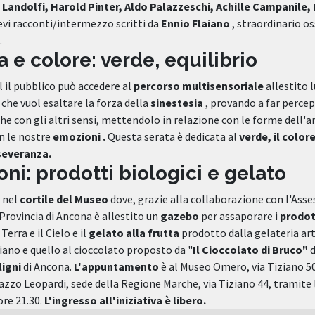
ndolfi, Harold Pinter, Aldo Palazzeschi, Achille Campanile, 
evi racconti/intermezzo scritti da
Ennio Flaiano
, straordinario o
.
a e colore: verde, equilibrio
l il pubblico può accedere al
percorso multisensoriale
allestito 
che vuol esaltare la forza della
sinestesia
, provando a far percep
he con gli altri sensi, mettendolo in relazione con le forme dell'ar
on le nostre
emozioni .
Questa serata è dedicata al
verde, il colore
severanza.
ni: prodotti biologici e gelato
e nel
cortile del Museo
dove, grazie alla collaborazione con l'Ass
 Provincia di Ancona è allestito un
gazebo
per assaporare i
prodott
erra e il Cielo e il
gelato alla frutta
prodotto dalla gelateria art
iano e quello al cioccolato proposto da "
Il Cioccolato di Bruco"
d
ligni
di Ancona.
L'appuntamento
è al Museo Omero, via Tiziano 50
azzo Leopardi, sede della Regione Marche, via Tiziano 44, tramite l
ore 21.30.
L'ingresso all'iniziativa è libero.