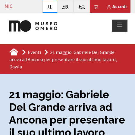
Vai al contenuto
MIC
Italiano
English
Esperanto
Il tuo carrello è
IT
EN
EO
Accedi
Eventi
21 maggio: Gabriele Del Grande
arriva ad Ancona per presentare il suo ultimo lavoro,
Dawla
21 maggio: Gabriele
Del Grande arriva ad
Ancona per presentare
il suo ultimo lavoro,