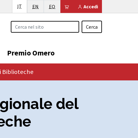
Italiano
IT
English
Esperanto
Il tuo carrello è vuoto
EN
EO
Accedi
Cerca
Premio Omero
 Biblioteche
gionale del
teche