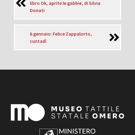
libro Ok, aprite le gabbie, di Silvia
Donati
6 gennaio: Felice Zappalorto,
cuntadì