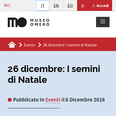
Vai al contenuto
MIC
Italiano
English
Esperanto
Il tuo carrello è
IT
EN
EO
Accedi
Eventi
26 dicembre: I semini di Natale
26 dicembre: I semini
di Natale
Pubblicato in
Eventi
il 6 Dicembre 2016