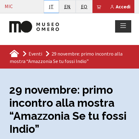
Vai al contenuto
MIC
Italiano
English
Esperanto
Il tuo carrello è
IT
EN
EO
Accedi
Eventi
29 novembre: primo incontro alla
mostra “Amazzonia Se tu fossi Indio”
29 novembre: primo
incontro alla mostra
“Amazzonia Se tu fossi
Indio”