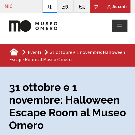
Vai al contenuto
MIC
Italiano
English
Esperanto
Il tuo carrello è
IT
EN
EO
Accedi
Eventi
31 ottobre e 1 novembre: Halloween
Escape Room al Museo Omero
31 ottobre e 1
novembre: Halloween
Escape Room al Museo
Omero