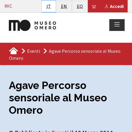
Vai al contenuto
MIC
Italiano
English
Esperanto
Il tuo carrello è
IT
EN
EO
Accedi
Eventi
Agave Percorso sensoriale al Museo
Omero
Agave Percorso
sensoriale al Museo
Omero