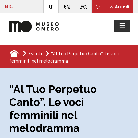
Vai al contenuto
MIC
Italiano
English
Esperanto
Il tuo carrello è
IT
EN
EO
Accedi
Eventi
“Al Tuo Perpetuo Canto”. Le voci
femminili nel melodramma
“Al Tuo Perpetuo
Canto”. Le voci
femminili nel
melodramma