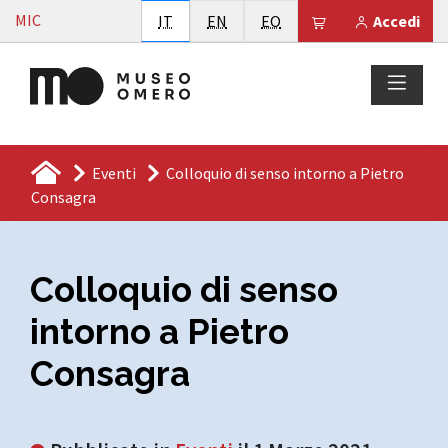
Vai al contenuto
MIC
Italiano
English
Esperanto
Il tuo carrello è
IT
EN
EO
Accedi
Eventi
Colloquio di senso intorno a Pietro
Consagra
Colloquio di senso
intorno a Pietro
Consagra