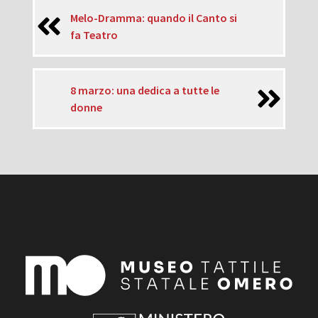
Melo-Dramma: quando il Canto si
fa Teatro
8 marzo: una dedica a tutte le
donne