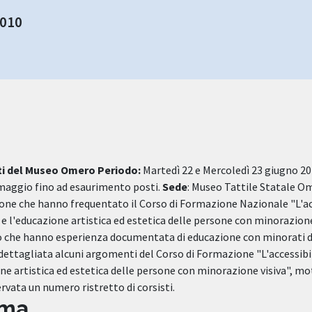
2010
ti del Museo Omero
Periodo:
Martedì 22 e Mercoledì 23 giugno 201
 maggio fino ad esaurimento posti.
Sede
: Museo Tattile Statale O
one che hanno frequentato il Corso di Formazione Nazionale "L'acc
 l'educazione artistica ed estetica delle persone con minorazione 
o che hanno esperienza documentata di educazione con minorati de
dettagliata alcuni argomenti del Corso di Formazione "L'accessibi
e artistica ed estetica delle persone con minorazione visiva", moti
rvata un numero ristretto di corsisti.
mma