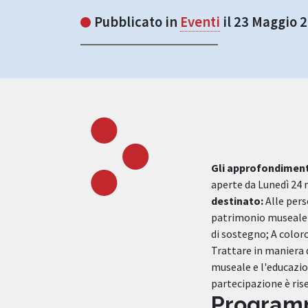
Pubblicato in
Eventi
il 23 Maggio 
Gli approfondimen
aperte da Lunedì 24
destinato:
Alle pers
patrimonio museale e
di sostegno; A color
Trattare in maniera 
museale e l'educazion
partecipazione è rise
Progra