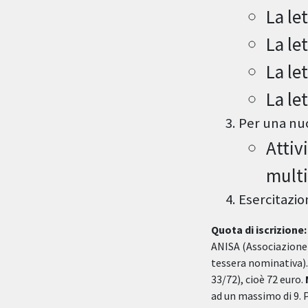
La le
La le
La le
La le
Per una nuo
Attiv
multi
Esercitazio
Quota di iscrizione:
ANISA (Associazione 
tessera nominativa). 
33/72), cioè 72 euro.
ad un massimo di 9. P