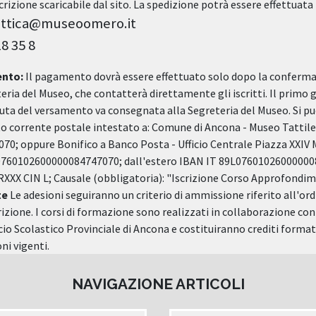
crizione scaricabile dal sito. La spedizione potrà essere effettuata
dattica@museoomero.it
18 35 8
ento:
Il pagamento dovrà essere effettuato solo dopo la conferma 
eria del Museo, che contatterà direttamente gli iscritti. Il primo g
vuta del versamento va consegnata alla Segreteria del Museo. Si p
o corrente postale intestato a: Comune di Ancona - Museo Tattil
070; oppure Bonifico a Banco Posta - Ufficio Centrale Piazza XXIV
760102600000084747070; dall'estero IBAN IT 89L07601026000000
XX CIN L; Causale (obbligatoria): "Iscrizione Corso Approfondim
te
Le adesioni seguiranno un criterio di ammissione riferito all'or
izione. I corsi di formazione sono realizzati in collaborazione con
icio Scolastico Provinciale di Ancona e costituiranno crediti formativ
ni vigenti.
NAVIGAZIONE ARTICOLI