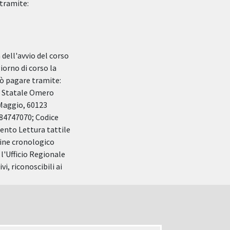
 tramite:
dell'avvio del corso
iorno di corso la
uò pagare tramite:
e Statale Omero
 Maggio, 60123
84747070; Codice
ento Lettura tattile
dine cronologico
 l'Ufficio Regionale
i, riconoscibili ai