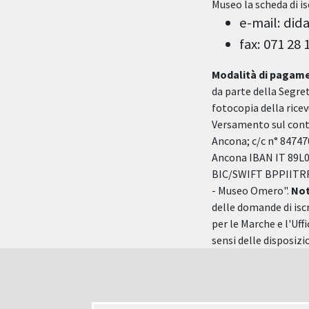
Museo la scheda di is
e-mail: di
fax: 071 28 
Modalità di pagam
da parte della Segret
fotocopia della rice
Versamento sul cont
Ancona; c/c n° 84747
Ancona IBAN IT 89L0
BIC/SWIFT BPPIITRRX
- Museo Omero".
No
delle domande di iscr
per le Marche e l'Uff
sensi delle disposizio