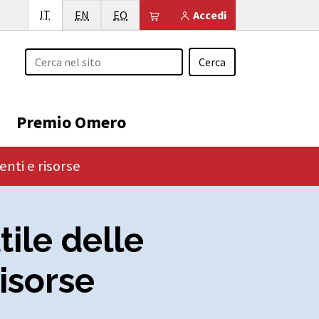
Italiano
IT
English
Esperanto
Il tuo carrello è vuoto
EN
EO
Accedi
Cerca
Premio Omero
enti e risorse
tile delle
isorse