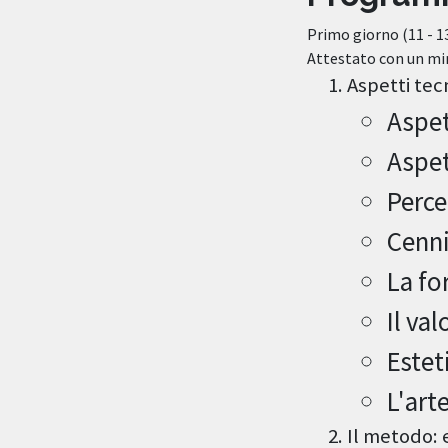
Primo giorno (11 - 13
Attestato con un min
Aspetti tecn
Aspett
Aspet
Perce
Cenni
La fo
Il va
Estet
L'art
Il metodo: 