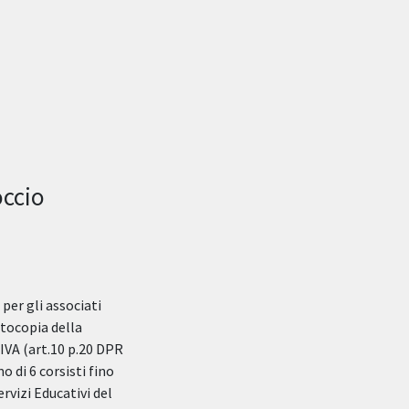
occio
 per gli associati
otocopia della
 IVA (art.10 p.20 DPR
 di 6 corsisti fino
ervizi Educativi del