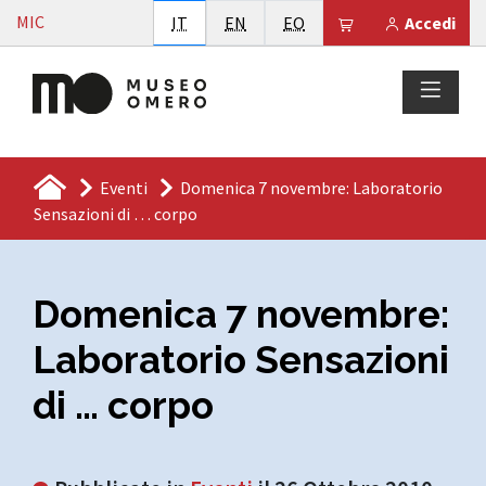
Vai al contenuto
MIC
Italiano
English
Esperanto
Il tuo carrello è
IT
EN
EO
Accedi
Eventi
Domenica 7 novembre: Laboratorio
Sensazioni di … corpo
Domenica 7 novembre:
Laboratorio Sensazioni
di … corpo