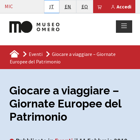
Vai al contenuto
MIC
Italiano
English
Esperanto
Il tuo carrello è
IT
EN
EO
Accedi
Eventi
Giocare a viaggiare – Giornate
Europee del Patrimonio
Giocare a viaggiare –
Giornate Europee del
Patrimonio