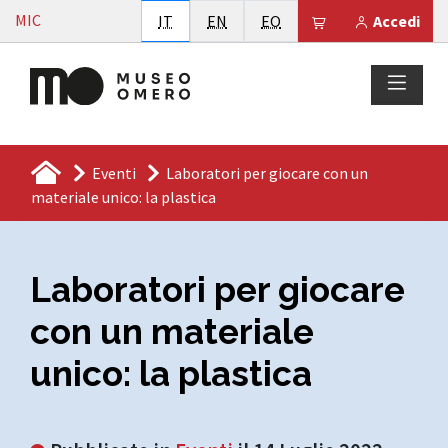
Vai al contenuto
MIC
Italiano
English
Esperanto
Il tuo carrello è
IT
EN
EO
Accedi
Eventi
Laboratori per giocare con un
materiale unico: la plastica
Laboratori per giocare
con un materiale
unico: la plastica