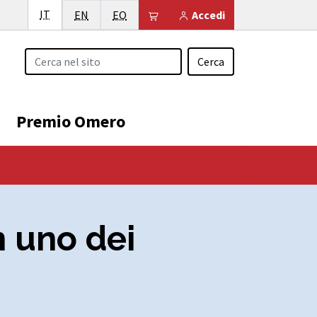
Italiano
IT
English
Esperanto
Il tuo carrello è vuoto
EN
EO
Accedi
Cerca
Premio Omero
n uno dei