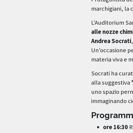
marchigiani, la 
L'Auditorium Sa
alle nozze chim
Andrea Socrati
Un’occasione per
materia viva e 
Socrati ha cura
alla suggestiva
uno spazio perma
immaginando ciò
Programm
ore 16:30
R