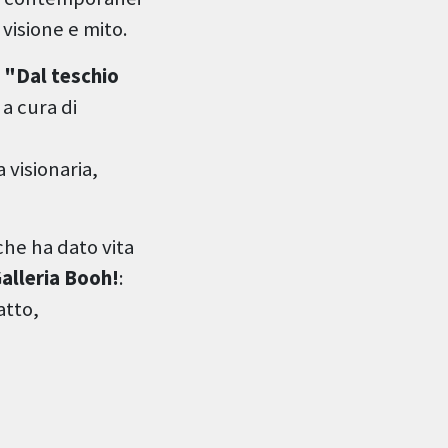
visione e mito.
a
"Dal teschio
, a cura di
 visionaria,
 che ha dato vita
alleria Booh!
:
atto,