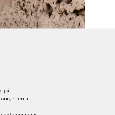
i più
orio, ricerca
sti contemporanei