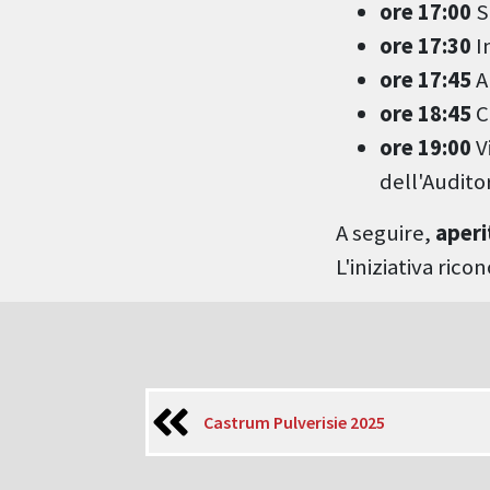
ore 17:00
Sa
ore 17:30
I
ore 17:45
A
ore 18:45
C
ore 19:00
V
dell'Audit
A seguire,
aperi
L'iniziativa ric
Castrum Pulverisie 2025