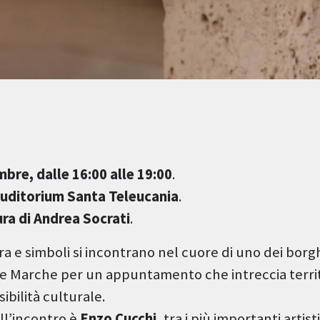
bre, dalle 16:00 alle 19:00
.
Auditorium Santa Teleucania
.
ra di Andrea Socrati
.
ra e simboli si incontrano nel cuore di uno dei borgh
lle Marche per un appuntamento che intreccia territ
sibilità culturale.
ll’incontro è
Enzo Cucchi
, tra i più importanti arti