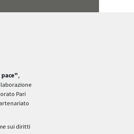
a pace"
,
llaborazione
sorato Pari
artenariato
e sui diritti