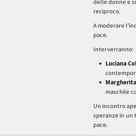
delle donne e su
reciproco.
A moderare l'in
pace.
Interverranno:
Luciana Co
contemporan
Margherita 
maschile c
Un incontro aper
speranze in un t
pace.