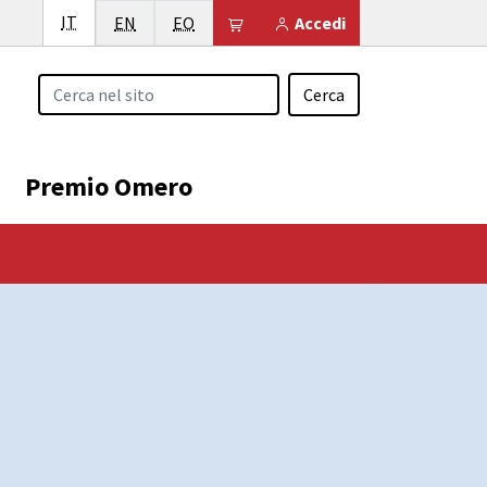
Italiano
IT
English
Esperanto
Il tuo carrello è vuoto
EN
EO
Accedi
Cerca
Premio Omero