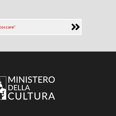
 toccare”