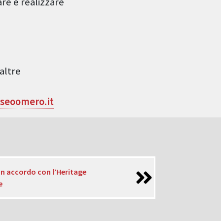
re e realizzare
.
altre
seoomero.it
un accordo con l’Heritage
e