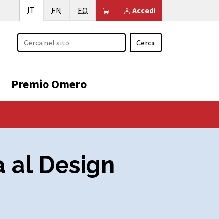
Italiano
IT
English
Esperanto
Il tuo carrello è vuoto
EN
EO
Accedi
Cerca
Premio Omero
a al Design