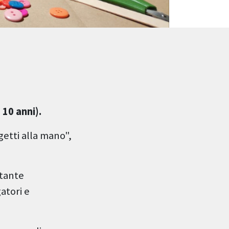
 10 anni).
etti alla mano",
 tante
atori e