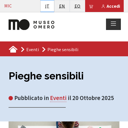
Vai al contenuto
MIC
Italiano
English
Esperanto
Il tuo carrello è
IT
EN
EO
Accedi
Eventi
Pieghe sensibili
Pieghe sensibili
Pubblicato in
Eventi
il 20 Ottobre 2025