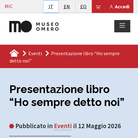
Vai al contenuto
MIC
Italiano
English
Esperanto
Il tuo carrello è
IT
EN
EO
Accedi
Eventi
Presentazione libro “Ho sempre
detto noi”
Presentazione libro
“Ho sempre detto noi”
Pubblicato in
Eventi
il 12 Maggio 2026