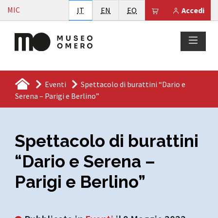
Vai al contenuto
MIC
Italiano
English
Esperanto
Il tuo carrello è
IT
EN
EO
Accedi
Eventi
Spettacolo di burattini “Dario e
Serena – Parigi e Berlino”
Spettacolo di burattini
“Dario e Serena –
Parigi e Berlino”