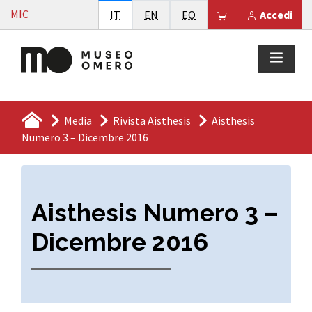
Vai al contenuto
MIC
Italiano
English
Esperanto
Il tuo carrello è
IT
EN
EO
Accedi
Media
Rivista Aisthesis
Aisthesis
Numero 3 – Dicembre 2016
Aisthesis Numero 3 –
Dicembre 2016