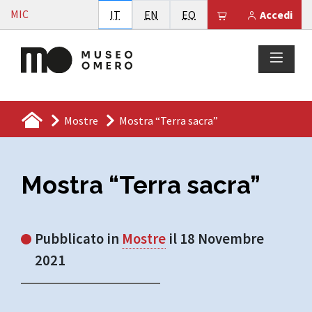
Vai al contenuto
MIC
Italiano
English
Esperanto
Il tuo carrello è
IT
EN
EO
Accedi
Mostre
Mostra “Terra sacra”
Mostra “Terra sacra”
Pubblicato in
Mostre
il 18 Novembre
2021