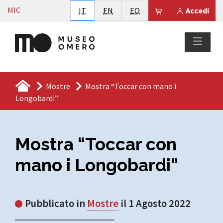
Vai al contenuto
MIC
Italiano
English
Esperanto
Il tuo carrello è
IT
EN
EO
Accedi
Mostre
Mostra “Toccar con mano i
Longobardi”
Mostra “Toccar con
mano i Longobardi”
Pubblicato in
Mostre
il 1 Agosto 2022