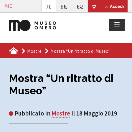
Vai al contenuto
MIC
Italiano
English
Esperanto
Il tuo carrello è
IT
EN
EO
Accedi
Mostre
Mostra “Un ritratto di Museo”
Mostra “Un ritratto di
Museo”
Pubblicato in
Mostre
il 18 Maggio 2019