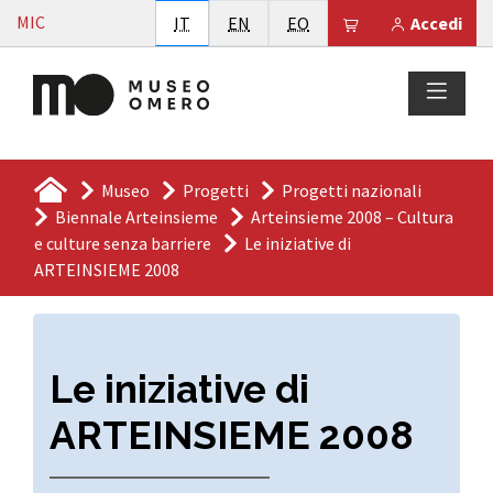
Vai al contenuto
MIC
Italiano
English
Esperanto
Il tuo carrello è
IT
EN
EO
Accedi
Museo
Progetti
Progetti nazionali
Biennale Arteinsieme
Arteinsieme 2008 – Cultura
e culture senza barriere
Le iniziative di
ARTEINSIEME 2008
Le iniziative di
ARTEINSIEME 2008