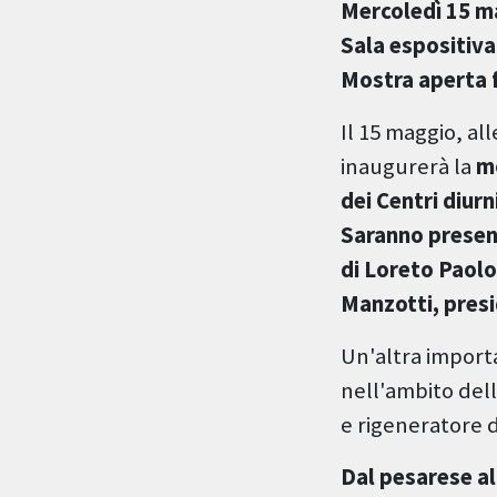
Mercoledì 15 m
Sala espositiva
Mostra aperta f
Il 15 maggio, all
inaugurerà la
mo
dei Centri diurn
Saranno presenti
di Loreto Paolo
Manzotti, presi
Un'altra import
nell'ambito del
e rigeneratore d
Dal pesarese all