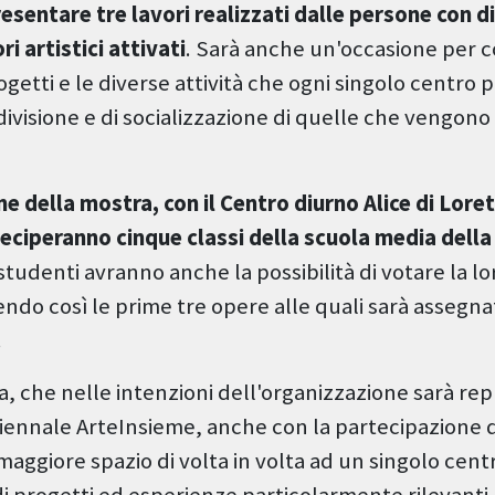
resentare tre lavori realizzati dalle persone con di
ri artistici attivati
. Sarà anche un'occasione per 
ogetti e le diverse attività che ogni singolo centro 
divisione e di socializzazione di quelle che vengon
ne della mostra, con il Centro diurno Alice di Lore
teciperanno cinque classi della scuola media della
i studenti avranno anche la possibilità di votare la l
endo così le prime tre opere alle quali sarà assegn
.
iva, che nelle intenzioni dell'organizzazione sarà rep
iennale ArteInsieme, anche con la partecipazione di
 maggiore spazio di volta in volta ad un singolo centr
i progetti ed esperienze particolarmente rilevanti.