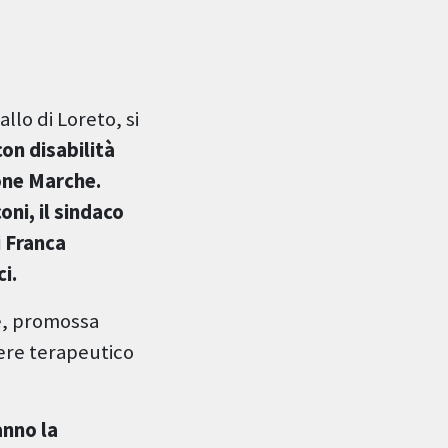
llo di Loreto, si
con disabilità
gione Marche.
oni, il sindaco
i Franca
i.
e, promossa
tere terapeutico
anno la