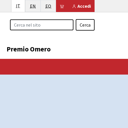
Italiano
IT
English
Esperanto
Il tuo carrello è vuoto
EN
EO
Accedi
Cerca
Premio Omero