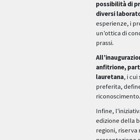
possibilità di p
diversi laborato
esperienze, i pr
un'ottica di con
prassi.
All’inaugurazio
anfitrione, par
lauretana
, i cu
preferita, defin
riconoscimento
Infine, l'iniziat
edizione della b
regioni, riserva
presentazione d