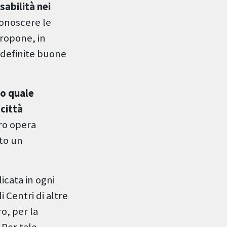
sabilità nei
conoscere le
propone, in
o definite buone
to quale
 città
oro opera
ato un
licata in ogni
 Centri di altre
o, per la
 Per tale