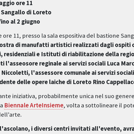
aggio ore 11
 Sangallo di Loreto
ino al 2 giugno
e ore 11, presso la sala espositiva del bastione Sanga
stra di manufatti artistici realizzati dagli ospiti 
i, residenziali e Istituti di riabilitazione della re
 l'asseosore reginale ai servizi sociali Luca Marc
 Niccoletti, l'assessore comunale ai servizi social
dente delle opere laiche di Loreto Rino Cappellacc
ante iniziativa, probabilmente unica nel suo gener
la
Biennale ArteInsieme
, volta a sottolineare il po
ell'arte.
'ascolano, i diversi centri invitati all'evento, avr