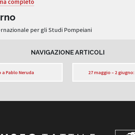
mma completo
erno
rnazionale per gli Studi Pompeiani
NAVIGAZIONE ARTICOLI
o a Pablo Neruda
27 maggio – 2 giugno: