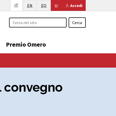
Italiano
IT
English
Esperanto
Il tuo carrello è vuoto
EN
EO
Accedi
Cerca
Premio Omero
al convegno