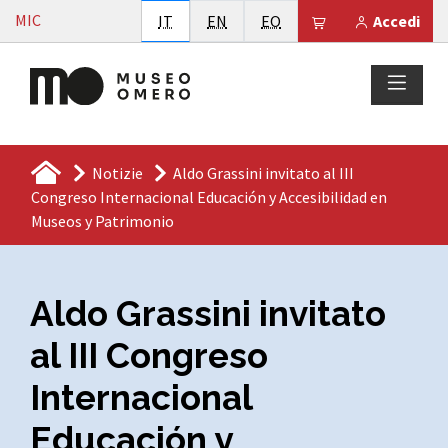
Vai al contenuto
MIC
Italiano
English
Esperanto
Il tuo carrello è
IT
EN
EO
Accedi
Notizie
Aldo Grassini invitato al III
Congreso Internacional Educación y Accesibilidad en
Museos y Patrimonio
Aldo Grassini invitato
al III Congreso
Internacional
Educación y