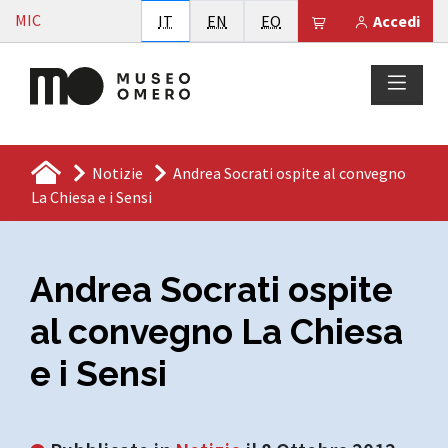
Vai al contenuto
MIC
Italiano
English
Esperanto
Il tuo carrello è
IT
EN
EO
Accedi
Notizie
Andrea Socrati ospite al convegno
La Chiesa e i Sensi
Andrea Socrati ospite
al convegno La Chiesa
e i Sensi