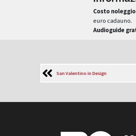
Costo noleggio
euro cadauno.
Audioguide gra
San Valentino in Design