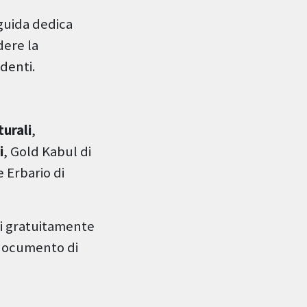
guida dedica
dere la
denti.
turali
,
i
, Gold Kabul di
e Erbario di
li gratuitamente
 documento di