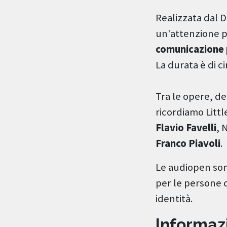
Realizzata dal 
un'attenzione pa
comunicazione 
La durata è di ci
Tra le opere, de
ricordiamo Litt
Flavio Favelli
, 
Franco Piavoli
.
Le audiopen sono
per le persone 
identità.
Informaz