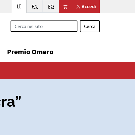
Italiano
IT
English
Esperanto
Il tuo carrello è vuoto
EN
EO
Accedi
Cerca
Premio Omero
cra”