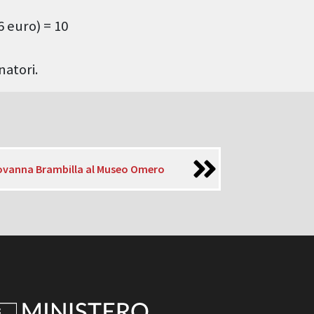
6 euro) = 10
natori.
iovanna Brambilla al Museo Omero