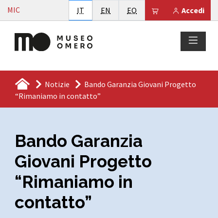
Vai al contenuto
MIC
Italiano
English
Esperanto
Il tuo carrello è
IT
EN
EO
Accedi
Notizie
Bando Garanzia Giovani Progetto
“Rimaniamo in contatto”
Bando Garanzia
Giovani Progetto
“Rimaniamo in
contatto”