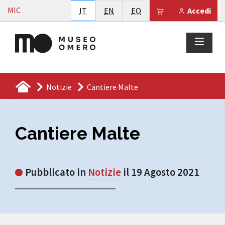
Vai al contenuto
MIC
Italiano
English
Esperanto
Il tuo carrello è
IT
EN
EO
Accedi
Notizie
Cantiere Malte
Cantiere Malte
Pubblicato in
Notizie
il 19 Agosto 2021