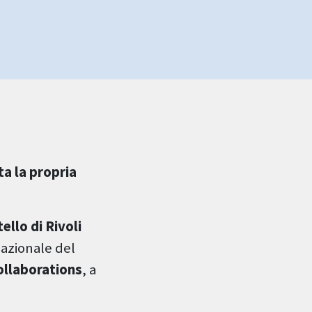
a la propria
llo di Rivoli
nazionale del
ollaborations
, a