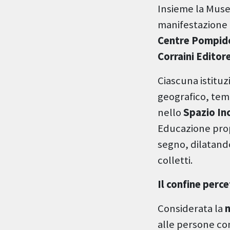
Insieme la Museo
manifestazione 
Centre Pompidou
Corraini Editor
Ciascuna istituz
geografico, temp
nello
Spazio In
Educazione prop
segno, dilatando
colletti.
Il confine perce
Considerata la
n
alle persone con