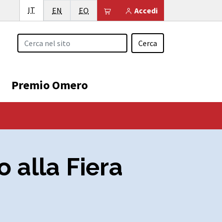
Italiano
IT
English
Esperanto
Il tuo carrello è vuoto
EN
EO
Accedi
Cerca
Premio Omero
 alla Fiera