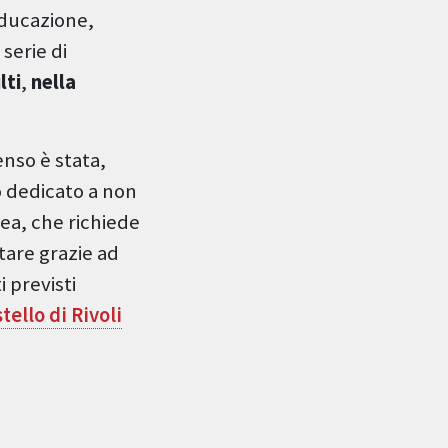
Educazione,
serie di
lti
,
nella
enso è stata,
so dedicato a non
ea, che richiede
stare grazie ad
 previsti
ello di Rivoli