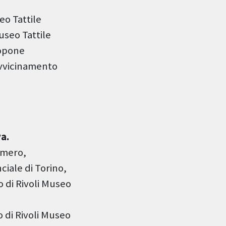
eo Tattile
useo Tattile
ropone
 avvicinamento
va.
Omero,
ciale di Torino,
 di Rivoli Museo
 di Rivoli Museo