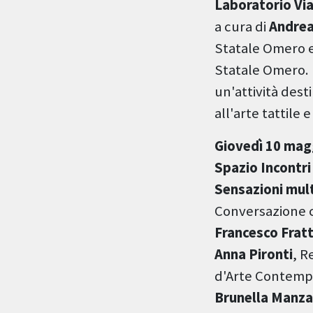
Laboratorio Via
a cura di
Andrea
Statale Omero e
Statale Omero. 
un'attività dest
all'arte tattile 
Giovedì 10 magg
Spazio Incontri
Sensazioni multi
Conversazione
Francesco Frat
Anna Pironti
, R
d'Arte Contem
Brunella Manz