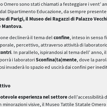
 Omero sono stati chiamati a festeggiare i vent' an
dal Dipartimento Educazione, da sempre presente al
 di Parigi, il Museo dei Ragazzi di Palazzo Vecchi
e Mantova.
ione declinerà il tema del
confine
, inteso in senso fi
orale, percettivo, attraverso attività di laboratorio,
contri
. In parallelo, ispirandosi al tema dell' anno, 
orrà i laboratori
Sconfina(ta)mente
, dove la parol
si invaderà lo spazio ed uscirà dai confini per inedit
ttivo
otevole esperienza
nel settore
dell'accessibilità d
 minorazioni visive, il Museo Tattile Statale Omero