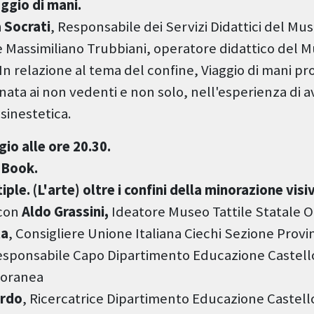
ggio di mani.
 Socrati
, Responsabile dei Servizi Didattici del Mus
 Massimiliano Trubbiani, operatore didattico del M
In relazione al tema del confine, Viaggio di mani p
inata ai non vedenti e non solo, nell'esperienza di
e sinestetica.
io alle ore 20.30.
 Book.
ple. (L'arte) oltre i confini della minorazione visi
 con
Aldo Grassini,
Ideatore Museo Tattile Statale 
ta
, Consigliere Unione Italiana Ciechi Sezione Provin
esponsabile Capo Dipartimento Educazione Castello
poranea
ardo
, Ricercatrice Dipartimento Educazione Castello