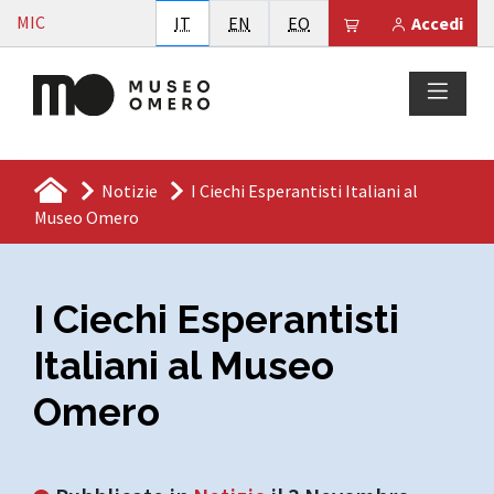
Vai al contenuto
MIC
Italiano
English
Esperanto
Il tuo carrello è
IT
EN
EO
Accedi
Notizie
I Ciechi Esperantisti Italiani al
Museo Omero
I Ciechi Esperantisti
Italiani al Museo
Omero