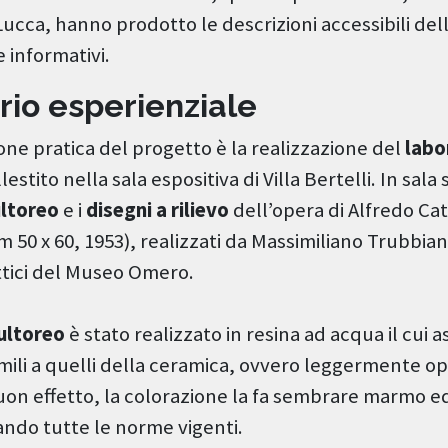
Lucca, hanno prodotto le descrizioni accessibili del
 e informativi.
rio esperienziale
ione pratica del progetto è la realizzazione del
labo
llestito nella sala espositiva di Villa Bertelli. In sal
ultoreo
e i
disegni a rilievo
dell’opera di Alfredo Cat
cm 50 x 60, 1953), realizzati da Massimiliano Trubbian
attici del Museo Omero.
cultoreo
è stato realizzato in resina ad acqua il cui a
ili a quelli della ceramica, ovvero leggermente op
buon effetto, la colorazione la fa sembrare marmo 
ando tutte le norme vigenti.