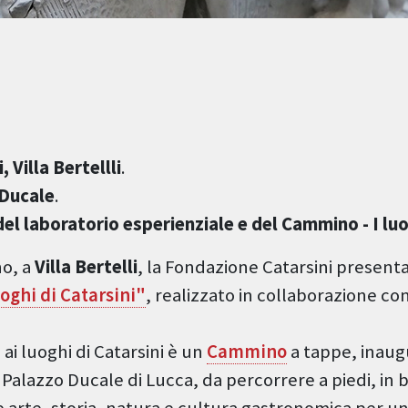
 Villa Bertellli
.
 Ducale
.
del
laboratorio esperienziale e del Cammino - I luo
no, a
Villa Bertelli
, la Fondazione Catarsini presenta
oghi di Catarsini"
, realizzato in collaborazione co
ai luoghi di Catarsini è un
Cammino
a tappe, inaugu
 Palazzo Ducale di Lucca, da percorrere a piedi, in bi
 arte, storia, natura e cultura gastronomica per un