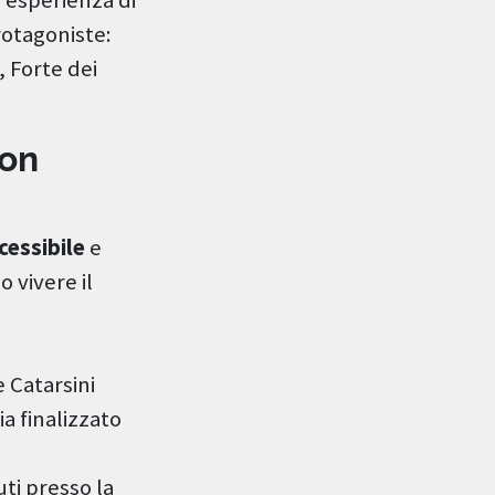
rotagoniste:
 Forte dei
non
cessibile
e
 vivere il
 Catarsini
a finalizzato
ti presso la