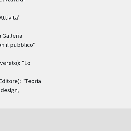
ttivita’
 Galleria
on il pubblico"
vereto): "Lo
Editore): "Teoria
 design,