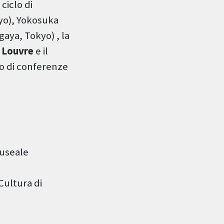
 ciclo di
kyo), Yokosuka
ya, Tokyo) , la
l
Louvre
e il
o di conferenze
museale
 Cultura di