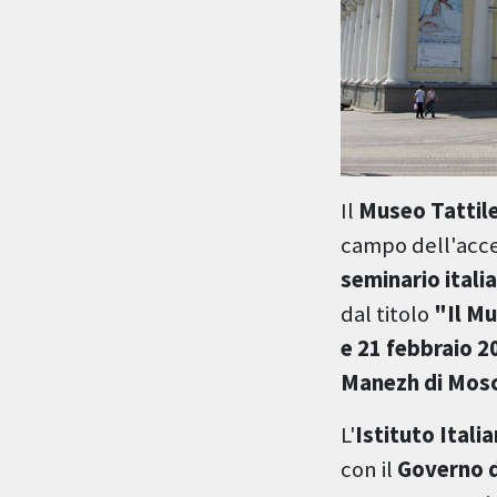
Il
Museo Tattil
campo dell'acces
seminario italia
dal titolo
"Il Mu
e 21 febbraio 2
Manezh di Mos
L'
Istituto Itali
con il
Governo d