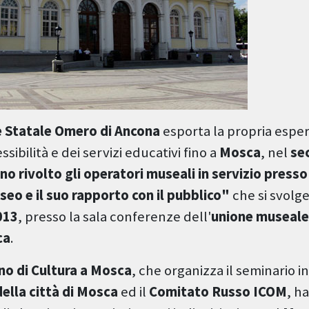
e Statale Omero di Ancona
esporta la propria esper
sibilità e dei servizi educativi fino a
Mosca
, nel
se
no rivolto gli operatori museali in servizio presso
seo e il suo rapporto con il pubblico"
che si svolge
013
, presso la sala conferenze dell'
unione museale
ca
.
ano di Cultura a Mosca
, che organizza il seminario i
ella città di Mosca
ed il
Comitato Russo ICOM
, ha