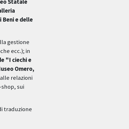
eo Statale
lleria
 Beni e delle
lla gestione
che ecc.); in
e "I ciechi e
 Museo Omero,
 alle relazioni
-shop, sui
 di traduzione