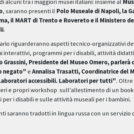
i alcuni tra i maggiori musei italiani: insieme al
Mus
o
, saranno presenti il
Polo Museale di Napoli, la Ga
a, il MART di Trento e Rovereto e il Ministero dei
li
.
ario riguarderanno aspetti tecnico-organizzativi de
interattivi, programmi per i disabili, attività didatti
o Grassini, Presidente del Museo Omero, parlerà d
to negato"
e
Annalisa Trasatti, Coordinatrice del
Laboratori accessibili. Laboratori per tutti"
. Oltre
eri e propri workshop sull'allestimento di un book
per i disabili e sulle attività museali per i bambini.
enti saranno tradotti in lingua russa con un servizio