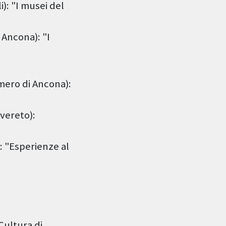
): "I musei del
 Ancona): "I
Omero di Ancona):
vereto):
: "Esperienze al
 Cultura di