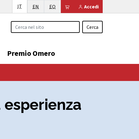
Italiano
IT
English
Esperanto
Il tuo carrello è vuoto
EN
EO
Accedi
Cerca
Premio Omero
a esperienza