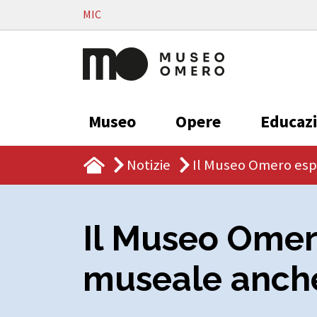
Vai al contenuto
MIC
Museo
Opere
Educaz
Notizie
Il Museo Omero espo
Il Museo Omer
museale anche