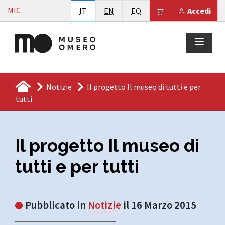
Vai al contenuto
MIC
Italiano
English
Esperanto
Il tuo carrello è
IT
EN
EO
Accedi
Notizie
Il progetto Il museo di tutti e per
tutti
Il progetto Il museo di
tutti e per tutti
Pubblicato in
Notizie
il 16 Marzo 2015