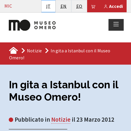
Vai al contenuto
MIC
Italiano
English
Esperanto
Il tuo carrello è
IT
EN
EO
Accedi
Notizie
In gita a Istanbul con il Museo
Omero!
In gita a Istanbul con il
Museo Omero!
Pubblicato in
Notizie
il 23 Marzo 2012