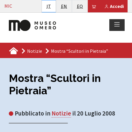
Vai al contenuto
MIC
Italiano
English
Esperanto
Il tuo carrello è
IT
EN
EO
Accedi
Notizie
Mostra “Scultori in Pietraia”
Mostra “Scultori in
Pietraia”
Pubblicato in
Notizie
il 20 Luglio 2008