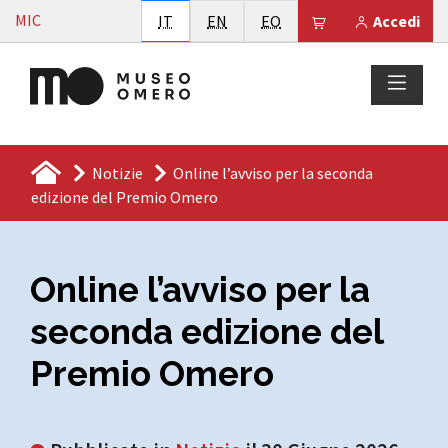
Vai al contenuto
MIC
Italiano
English
Esperanto
Il tuo carrello è
IT
EN
EO
Accedi
Notizie
Online l’avviso per la seconda
edizione del Premio Omero
Online l’avviso per la
seconda edizione del
Premio Omero