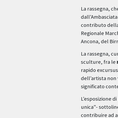
La rassegna, ch
dall'Ambasciata 
contributo dell
Regionale March
Ancona, del Birr
La rassegna, cur
sculture, fra le
rapido excursus 
dell’artista no
significato cont
L’esposizione di
unica"- sottoli
contribuire ad a