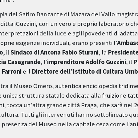
opia del Satiro Danzante di Mazara del Vallo magis
 ditta iGuzzini, con un vero e proprio laboratorio c
nterpretazioni della luce e agli ipovedenti di adatt
oprie esigenze individuali, erano presenti l'
Ambasci
co
, il
Sindaco di Ancona Fabio Sturani
, la
Presidente
izia Casagrande
, l’
imprenditore Adolfo Guzzini
, il
P
Farroni
e il
Direttore dell’Istituto di Cultura Umb
ra il Museo Omero, autentica enciclopedia tridime
e unica struttura statale dedicata alla fruizione tatt
i, tocca un'altra grande città Praga, che sarà nel 2
ultura. Tutti gli intervenuti hanno sottolineato q
 presenza del Museo nella capitale ceca come l'ant