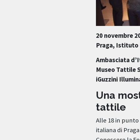
20 novembre 20
Praga, Istituto 
Ambasciata d’It
Museo Tattile 
iGuzzini Illumi
Una most
tattile
Alle 18 in punto
italiana di Pra
Conoscere la Fo