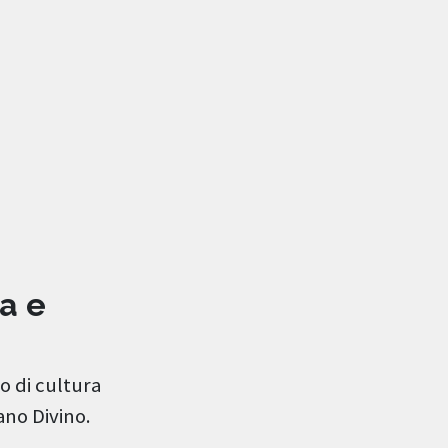
a e
o di cultura
ano Divino.