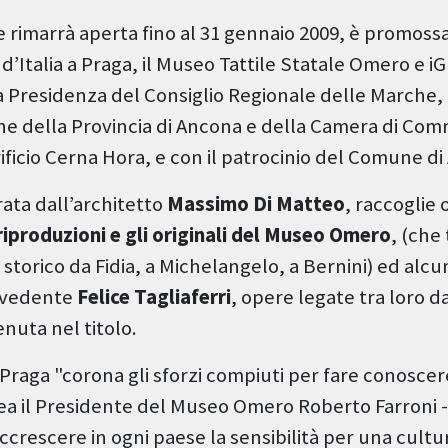
e rimarrà aperta fino al 31 gennaio 2009, è promoss
d’Italia a Praga, il Museo Tattile Statale Omero e iGu
a Presidenza del Consiglio Regionale delle Marche, 
e della Provincia di Ancona e della Camera di Com
ificio Cerna Hora, e con il patrocinio del Comune d
ata dall’architetto
Massimo Di Matteo
, raccoglie 
riproduzioni e gli originali del Museo Omero
, (che
storico da Fidia, a Michelangelo, a Bernini) ed alc
n vedente
Felice Tagliaferri
, opere legate tra loro da
enuta nel titolo.
 Praga "corona gli sforzi compiuti per fare conoscer
nea il Presidente del Museo Omero Roberto Farroni 
ccrescere in ogni paese la sensibilità per una cult