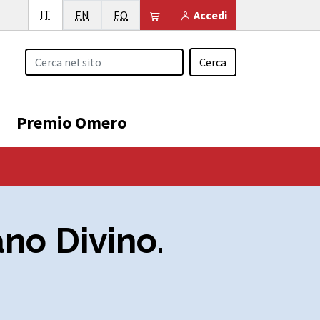
Italiano
IT
English
Esperanto
Il tuo carrello è vuoto
EN
EO
Accedi
Cerca
Premio Omero
no Divino.