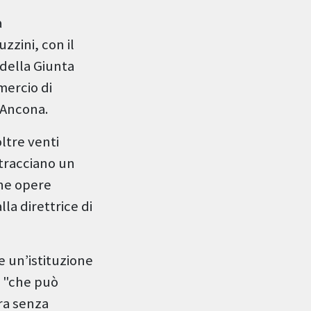
a
zzini, con il
della Giunta
mercio di
i Ancona.
oltre venti
 tracciano un
une opere
lla direttrice di
e un’istituzione
- "che può
ura senza