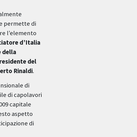
tralmente
he permette di
are l’elemento
atore d’Italia
 della
residente del
erto Rinaldi
.
nsionale di
ile di capolavori
009 capitale
uesto aspetto
icipazione di