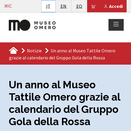
Vai al contenuto
MIC
Italiano
English
Esperanto
Il tuo carrello è
IT
EN
EO
Accedi
Notizie
Un anno al Museo Tattile Omero
grazie al calendario del Gruppo Gola della Rossa
Un anno al Museo
Tattile Omero grazie al
calendario del Gruppo
Gola della Rossa