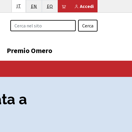
Italiano
IT
English
Esperanto
Il tuo carrello è vuoto
EN
EO
Accedi
Cerca
Premio Omero
ata a