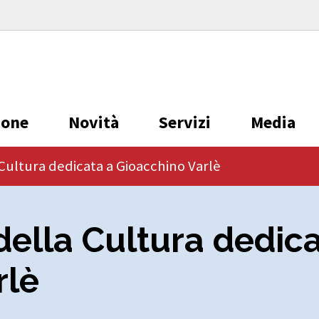
ione
Novità
Servizi
Media
 Cultura dedicata a Gioacchino Varlè
della Cultura dedic
rlè