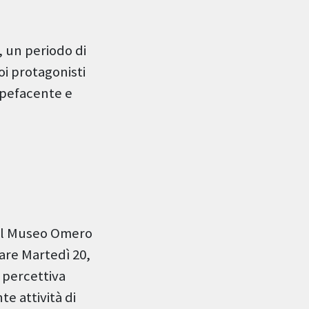
, un periodo di
oi protagonisti
upefacente e
o al Museo Omero
lare Martedì 20,
 percettiva
e attività di