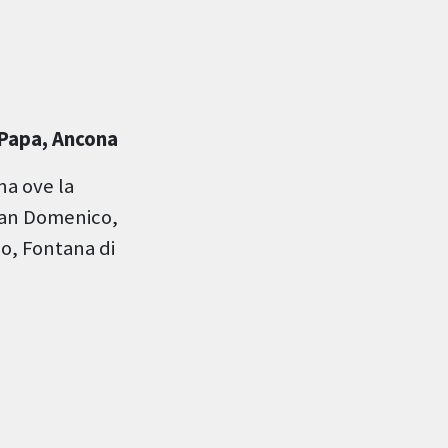
 Papa, Ancona
na ove la
 San Domenico,
io, Fontana di