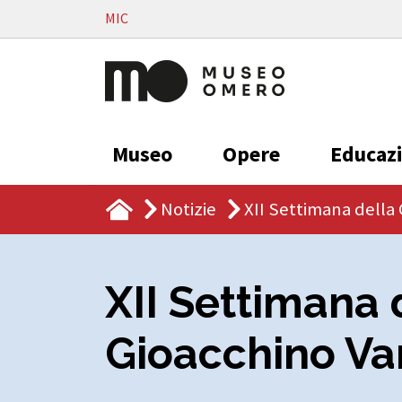
Vai al contenuto
MIC
Museo
Opere
Educaz
Notizie
XII Settimana della
XII Settimana 
Gioacchino Va